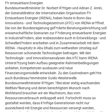
f?r erneuerbare Energien
Bundesumweltminister Dr. Norbert R?ttgen und Adnan Z. Amin,
der Generaldirektor der Internationalen Organisation f?r
Erneuerbare Energien (IRENA), haben heute in Bonn das
Innovations - und Technologiezentrum (IITC) von IRENA er?ffnet.
Die von der Bundesregierung gef?rderte Beratungseinrichtung soll
wissenschaftliche Szenarien zur F?rderung erneuerbarer Energien
in Industriel?ndern, aber insbesondere auch in Entwicklungs - und
Schwellenl?ndern erarbeiten und in Zusammenarbeit mit dem
IRENA - Hauptsitz in Abu Dhabi zum weltweiten Umstieg auf
Ressourcen schonende Technologien beitragen. Mit den
Technologie - und Innovationsanalysen des IITC kann IRENA
Unterst?tzung beim Aufbau geeigneter Rahmenbedingungen
anbieten, Kompetenzen ausbauen und neue
Finanzierungsmodelle entwickeln. Zu den Gastrednern geh?rte
auch Bundesau?enminister Guido Westerwelle.
Bundesumweltminister R?ttgen: ?Bei einer stetig wachsenden
Weltbev?lkerung und deren berechtigtem Wunsch nach
Wohlstand brauchen wir ein Wachstum, das vom
Ressourcenverbrauch entkoppelt wird. Fortschritt muss so
gestaltet werden, dass k?nftige Generationen nicht nur
ausreichend mit Energie und Ressourcen versorgt werden,