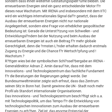
sondern dass ihnen weiterhin Gestaltungsspielr?ume bleiben. Die
erneuerbaren Energien sind ein ganz entscheidender Motor f?r
dieses neue Wachstum. Mit IRENA und insbesondere mit dem IITC
wird ein wichtiges internationales Signal daf?r gesetzt, dass der
Ausbau der erneuerbaren Energien nicht nur nationale
Angelegenheit, sondern eine Frage von erheblicher geopolitischer
Bedeutung ist: Gerade die Unterst?tzung von Schwellen - und
Entwicklungsl?ndern bei der Nutzung und beim Ausbau der
erneuerbaren Energien ist auch ein Beitrag f?r mehr globale
Gerechtigkeit, denn die ?rmsten L?nder erhalten dadurch erstmals
Zugang zu Energie und die Chance f?r Wertsch?pfung und !
Wachstum.?
R?ttgen wies bei der symbolischen Schl?ssel?bergabe an IRENA -
Generaldirektor Adnan Z. Amin darauf hin, dass mit dem
Innovations - und Technologiezentrum das fachliche Fundament
f?r die Beratungen der Regierungen gelegt werde. Der
Bundesumweltminister zeigte sich erfreut, dass das Zentrum
seinen Sitz in Bonn hat. Damit gewinne die UN - Stadt noch mehr
Profil als Standort internationaler Organisationen.
Das Innovations - und Technologiezentrum besch?ftigt sich u.a.
mit Technologiepolitik, um das Tempo f?r die Entwicklung von
technologischen Innovationen zum Ausbau der erneuerbaren
Energien zu erh?hen. Ziel ist, das enorme Potenzial der