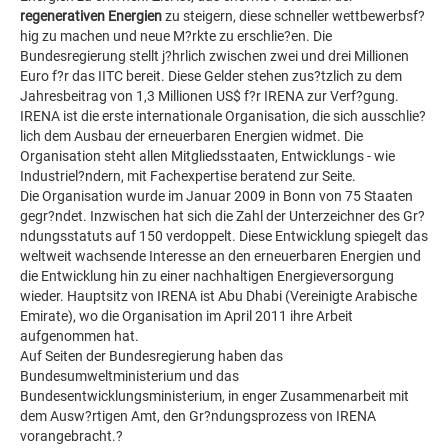
regenerativen Energien
zu steigern, diese schneller wettbewerbsf?
hig zu machen und neue M?rkte zu erschlie?en. Die
Bundesregierung stellt j?hrlich zwischen zwei und drei Millionen
Euro f?r das IITC bereit. Diese Gelder stehen zus?tzlich zu dem
Jahresbeitrag von 1,3 Millionen US$ f?r IRENA zur Verf?gung.
IRENA ist die erste internationale Organisation, die sich ausschlie?
lich dem Ausbau der erneuerbaren Energien widmet. Die
Organisation steht allen Mitgliedsstaaten, Entwicklungs - wie
Industriel?ndern, mit Fachexpertise beratend zur Seite.
Die Organisation wurde im Januar 2009 in Bonn von 75 Staaten
gegr?ndet. Inzwischen hat sich die Zahl der Unterzeichner des Gr?
ndungsstatuts auf 150 verdoppelt. Diese Entwicklung spiegelt das
weltweit wachsende Interesse an den erneuerbaren Energien und
die Entwicklung hin zu einer nachhaltigen Energieversorgung
wieder. Hauptsitz von IRENA ist Abu Dhabi (Vereinigte Arabische
Emirate), wo die Organisation im April 2011 ihre Arbeit
aufgenommen hat.
Auf Seiten der Bundesregierung haben das
Bundesumweltministerium und das
Bundesentwicklungsministerium, in enger Zusammenarbeit mit
dem Ausw?rtigen Amt, den Gr?ndungsprozess von IRENA
vorangebracht.?