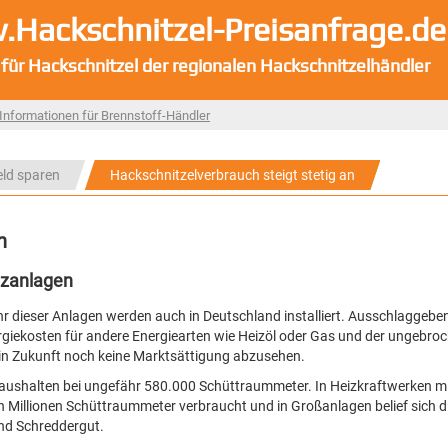
Hackschnitzel-Preisanfrage.de
 für Hackschnitzel der regionalen Hackschnitzelhändler
Informationen für Brennstoff-Händler
eld sparen
Hackschnitzelverbrauch steigt stetig an
n
izanlagen
dieser Anlagen werden auch in Deutschland installiert. Ausschlaggeben
nergiekosten für andere Energiearten wie Heizöl oder Gas und der ungebro
 in Zukunft noch keine Marktsättigung abzusehen.
Haushalten bei ungefähr 580.000 Schüttraummeter. In Heizkraftwerken mi
Millionen Schüttraummeter verbraucht und in Großanlagen belief sich d
nd Schreddergut.