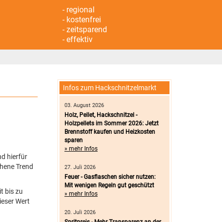
- regional
- kostenfrei
- zeitsparend
- effektiv
Infos zum Hackschnitzelmarkt
03. August 2026
Holz, Pellet, Hackschnitzel -
Holzpellets im Sommer 2026: Jetzt
Brennstoff kaufen und Heizkosten
sparen
» mehr Infos
d hierfür
chene Trend
27. Juli 2026
Feuer - Gasflaschen sicher nutzen:
Mit wenigen Regeln gut geschützt
t bis zu
» mehr Infos
ieser Wert
20. Juli 2026