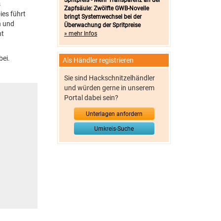
Spritpreis - Mehr Transparenz an der
s
Zapfsäule: Zwölfte GWB-Novelle
ies führt
bringt Systemwechsel bei der
n und
Überwachung der Spritpreise
ht
» mehr Infos
bei.
Als Händler registrieren
Sie sind Hackschnitzelhändler
und würden gerne in unserem
Portal dabei sein?
Unterlagen anfordern
Umkreis-Suche