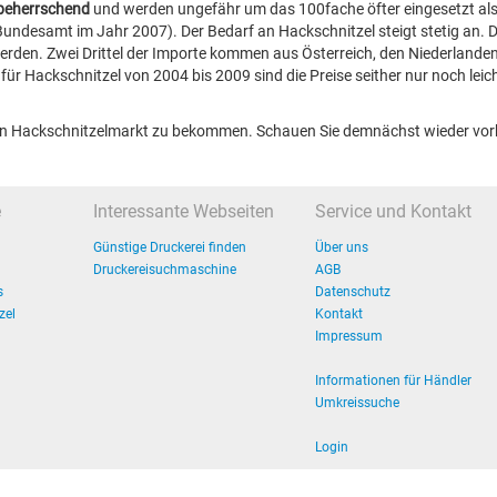
tbeherrschend
und werden ungefähr um das 100fache öfter eingesetzt al
undesamt im Jahr 2007). Der Bedarf an Hackschnitzel steigt stetig an. D
erden. Zwei Drittel der Importe kommen aus Österreich, den Niederlande
ür Hackschnitzel von 2004 bis 2009 sind die Preise seither nur noch leic
hen Hackschnitzelmarkt zu bekommen. Schauen Sie demnächst wieder vor
e
Interessante Webseiten
Service und Kontakt
Günstige Druckerei finden
Über uns
Druckereisuchmaschine
AGB
s
Datenschutz
zel
Kontakt
Impressum
Informationen für Händler
Umkreissuche
Login