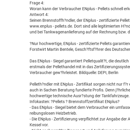
Frage 4:
Woran kann der Verbraucher ENplus - Pellets schnell er
Antwort 4:
Seinen Brennstoffh?ndler, der ENplus - zertifizierte Pelle
www.enplus - pellets.de. Dort sind alle legitimierten H?
und bei Tankwagenanlieferung auf der Rechnung bzw. d
?Nur hochwertige, ENplus - zertifizierte Pellets garantier
Forstwirt Martin Bentele, Gesch?ftsf?hrer des Deutschen P
Das ENplus - Siegel garantiert Pelletqualit?t, die deutli
erstmals der Pellethandel mit in das Zertifizierungssys
Verbraucher gew?hrleistet. Bildquelle: DEPI, Berlin
Pelleth?ndler mit ENplus - Zertifikat sorgen nicht nur f
auch in Sachen Beratung fundierte Profis. Denn j?hrlich
hochwertige technische Ausr?stung der Tankfahrzeuge. Bi
Infokasten: ?Pellets ? Brennstoffzertifikat ENplus?
- Das ENplus - Siegel bietet dem Verbraucher ein umfass
reibungslosen Heizbetrieb.
- Die ENplus - Zertifizierung verpflichtet zur Angabe d
Kessel vor.