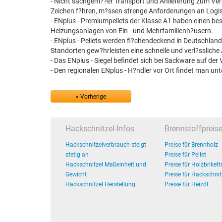
- Nicht sachgem??er Transport und Anlieferung zum Verbr
Zeichen f?hren, m?ssen strenge Anforderungen an Logisti
- ENplus - Premiumpellets der Klasse A1 haben einen beso
Heizungsanlagen von Ein - und Mehrfamilienh?usern.
- ENplus - Pellets werden fl?chendeckend in Deutschland
Standorten gew?hrleisten eine schnelle und verl?ssliche 
- Das ENplus - Siegel befindet sich bei Sackware auf d
- Den regionalen ENplus - H?ndler vor Ort findet man unte
« Vorherige
Hackschnitzel-Infos
Brennstoffpreis
Hackschnitzelverbrauch steigt
Preise für Brennholz
stetig an
Preise für Pellet
Hackschnitzel Maßeinheit und
Preise für Holzbrikett
Gewicht
Preise für Hackschnit
Hackschnitzel Herstellung
Preise für Heizöl