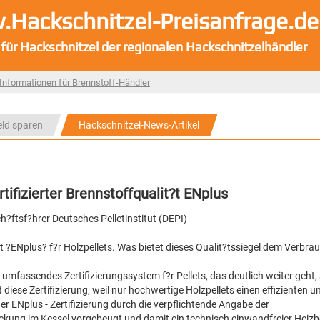
Hackschnitzel-Preisanfrage.de
 für Hackschnitzel der regionalen Hackschnitzelhändler
Informationen für Brennstoff-Händler
eld sparen
Hackschnitzel-News-Artikel
rtifizierter Brennstoffqualit?t ENplus
h?ftsf?hrer Deutsches Pelletinstitut (DEPI)
at ?ENplus? f?r Holzpellets. Was bietet dieses Qualit?tssiegel dem Verbra
 umfassendes Zertifizierungssystem f?r Pellets, das deutlich weiter geht, 
diese Zertifizierung, weil nur hochwertige Holzpellets einen effizienten u
er ENplus - Zertifizierung durch die verpflichtende Angabe der
ckung im Kessel vorgebeugt und damit ein technisch einwandfreier Heizb