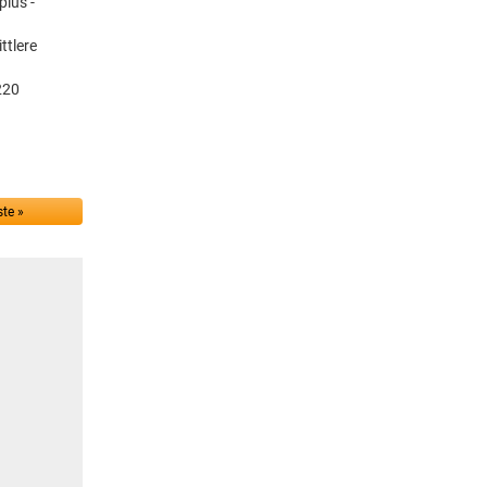
plus -
ttlere
220
te »