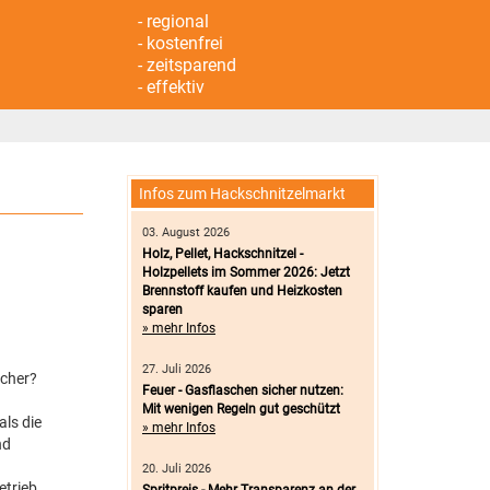
- regional
- kostenfrei
- zeitsparend
- effektiv
Infos zum Hackschnitzelmarkt
03. August 2026
Holz, Pellet, Hackschnitzel -
Holzpellets im Sommer 2026: Jetzt
Brennstoff kaufen und Heizkosten
sparen
» mehr Infos
27. Juli 2026
ucher?
Feuer - Gasflaschen sicher nutzen:
Mit wenigen Regeln gut geschützt
als die
» mehr Infos
nd
20. Juli 2026
etrieb