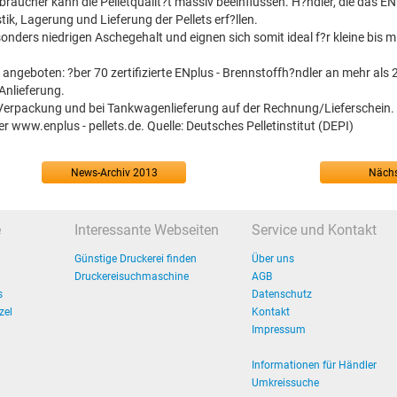
aucher kann die Pelletqualit?t massiv beeinflussen. H?ndler, die das EN
k, Lagerung und Lieferung der Pellets erf?llen.
nders niedrigen Aschegehalt und eignen sich somit ideal f?r kleine bis mi
 angeboten: ?ber 70 zertifizierte ENplus - Brennstoffh?ndler an mehr als 
Anlieferung.
er Verpackung und bei Tankwagenlieferung auf der Rechnung/Lieferschein.
r www.enplus - pellets.de. Quelle: Deutsches Pelletinstitut (DEPI)
News-Archiv 2013
Nächs
e
Interessante Webseiten
Service und Kontakt
Günstige Druckerei finden
Über uns
Druckereisuchmaschine
AGB
s
Datenschutz
zel
Kontakt
Impressum
Informationen für Händler
Umkreissuche