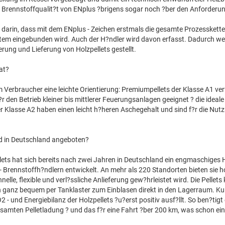
ie Brennstoffqualit?t von ENplus ?brigens sogar noch ?ber den Anforderu
 darin, dass mit dem ENplus - Zeichen erstmals die gesamte Prozesskette
system eingebunden wird. Auch der H?ndler wird davon erfasst. Dadurch we
rung und Lieferung von Holzpellets gestellt.
kat?
m Verbraucher eine leichte Orientierung: Premiumpellets der Klasse A1 ve
 den Betrieb kleiner bis mittlerer Feuerungsanlagen geeignet ? die ideale 
r Klasse A2 haben einen leicht h?heren Aschegehalt und sind f?r die Nutz
nd in Deutschland angeboten?
ts hat sich bereits nach zwei Jahren in Deutschland ein engmaschiges He
 - Brennstoffh?ndlern entwickelt. An mehr als 220 Standorten bieten sie 
elle, flexible und verl?ssliche Anlieferung gew?hrleistet wird. Die Pellets
gen ganz bequem per Tanklaster zum Einblasen direkt in den Lagerraum. Ku
- und Energiebilanz der Holzpellets ?u?erst positiv ausf?llt. So ben?tigt e
esamten Pelletladung ? und das f?r eine Fahrt ?ber 200 km, was schon e