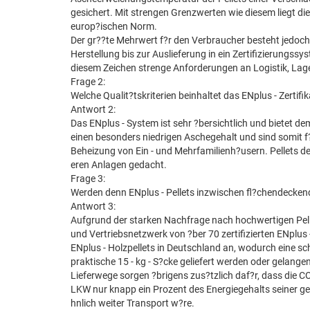
gesichert. Mit strengen Grenzwerten wie diesem liegt d
europ?ischen Norm.
Der gr??te Mehrwert f?r den Verbraucher besteht jedoch
Herstellung bis zur Auslieferung in ein Zertifizierungs
diesem Zeichen strenge Anforderungen an Logistik, Lage
Frage 2:
Welche Qualit?tskriterien beinhaltet das ENplus - Zertifi
Antwort 2:
Das ENplus - System ist sehr ?bersichtlich und bietet de
einen besonders niedrigen Aschegehalt und sind somit f?r
Beheizung von Ein - und Mehrfamilienh?usern. Pellets de
eren Anlagen gedacht.
Frage 3:
Werden denn ENplus - Pellets inzwischen fl?chendecke
Antwort 3:
Aufgrund der starken Nachfrage nach hochwertigen Pelle
und Vertriebsnetzwerk von ?ber 70 zertifizierten ENplus
ENplus - Holzpellets in Deutschland an, wodurch eine schn
praktische 15 - kg - S?cke geliefert werden oder gelan
Lieferwege sorgen ?brigens zus?tzlich daf?r, dass die CO2 
LKW nur knapp ein Prozent des Energiegehalts seiner g
hnlich weiter Transport w?re.