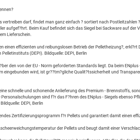
kennen?
ts vertreiben darf, findet man ganz einfach ? sortiert nach Postleitzahlen 
ndler aufgef?hrt. Beim Kauf befindet sich das Siegel bei Sackware auf der
em Lieferschein.
en einen effizienten und reibungslosen Betrieb der Pelletheizung?, erkl?rt 
elletinstituts (DEPI). Bildquelle: DEPI, Berlin
ch ?ber den von der EU - Norm geforderten Standards liegt. Da beim ENplus -
tem eingebunden wird, ist gr??tm?gliche Qualit?tssicherheit und Transpare
?r eine schnelle und schonende Anlieferung des Premium - Brennstoffs, son
e Personalschulungen sind f?r das F?hren des ENplus - Siegels ebenso Pfli
ldquelle: DEPI, Berlin
endes Zertifizierungsprogramm f?r Pellets und garantiert damit einen eff
er Ascheerweichungstemperatur der Pellets und beugt damit einer Verschla