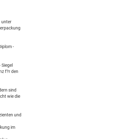
? unter
 Verpackung
Diplom -
 Siegel
nz f?r den
dern sind
cht wie die
izienten und
ckung im