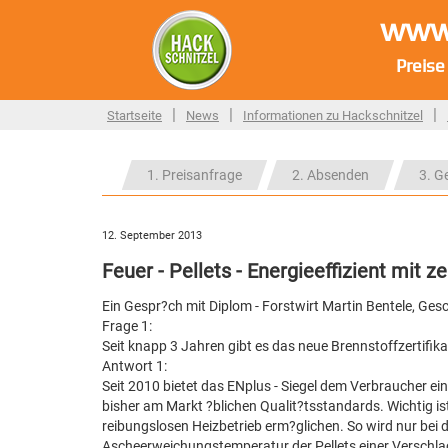
www.
Preise
|
|
|
Startseite
News
Informationen zu Hackschnitzel
1. Preisanfrage
2. Absenden
3. G
12. September 2013
Feuer - Pellets - Energieeffizient mit ze
Ein Gespr?ch mit Diplom - Forstwirt Martin Bentele, Gesc
Frage 1:
Seit knapp 3 Jahren gibt es das neue Brennstoffzertifik
Antwort 1:
Seit 2010 bietet das ENplus - Siegel dem Verbraucher ein
bisher am Markt ?blichen Qualit?tsstandards. Wichtig ist 
reibungslosen Heizbetrieb erm?glichen. So wird nur bei d
Ascheerweichungstemperatur der Pellets einer Verschla