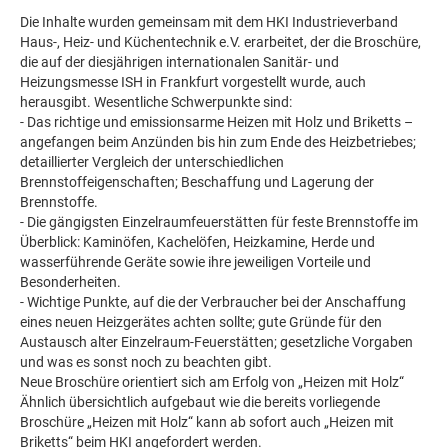
Die Inhalte wurden gemeinsam mit dem HKI Industrieverband
Haus-, Heiz- und Küchentechnik e.V. erarbeitet, der die Broschüre,
die auf der diesjährigen internationalen Sanitär- und
Heizungsmesse ISH in Frankfurt vorgestellt wurde, auch
herausgibt. Wesentliche Schwerpunkte sind:
- Das richtige und emissionsarme Heizen mit Holz und Briketts –
angefangen beim Anzünden bis hin zum Ende des Heizbetriebes;
detaillierter Vergleich der unterschiedlichen
Brennstoffeigenschaften; Beschaffung und Lagerung der
Brennstoffe.
- Die gängigsten Einzelraumfeuerstätten für feste Brennstoffe im
Überblick: Kaminöfen, Kachelöfen, Heizkamine, Herde und
wasserführende Geräte sowie ihre jeweiligen Vorteile und
Besonderheiten.
- Wichtige Punkte, auf die der Verbraucher bei der Anschaffung
eines neuen Heizgerätes achten sollte; gute Gründe für den
Austausch alter Einzelraum-Feuerstätten; gesetzliche Vorgaben
und was es sonst noch zu beachten gibt.
Neue Broschüre orientiert sich am Erfolg von „Heizen mit Holz“
Ähnlich übersichtlich aufgebaut wie die bereits vorliegende
Broschüre „Heizen mit Holz“ kann ab sofort auch „Heizen mit
Briketts“ beim HKI angefordert werden.