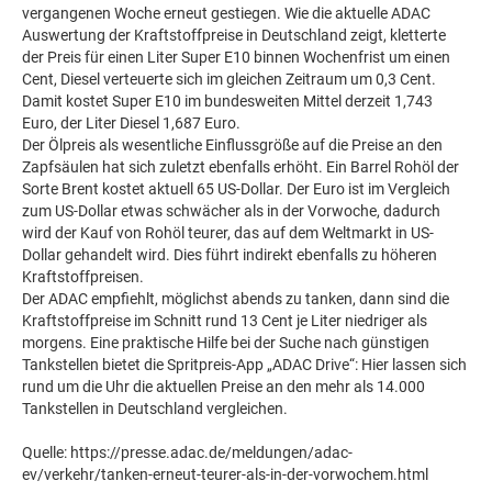
vergangenen Woche erneut gestiegen. Wie die aktuelle ADAC
Auswertung der Kraftstoffpreise in Deutschland zeigt, kletterte
der Preis für einen Liter Super E10 binnen Wochenfrist um einen
Cent, Diesel verteuerte sich im gleichen Zeitraum um 0,3 Cent.
Damit kostet Super E10 im bundesweiten Mittel derzeit 1,743
Euro, der Liter Diesel 1,687 Euro.
Der Ölpreis als wesentliche Einflussgröße auf die Preise an den
Zapfsäulen hat sich zuletzt ebenfalls erhöht. Ein Barrel Rohöl der
Sorte Brent kostet aktuell 65 US-Dollar. Der Euro ist im Vergleich
zum US-Dollar etwas schwächer als in der Vorwoche, dadurch
wird der Kauf von Rohöl teurer, das auf dem Weltmarkt in US-
Dollar gehandelt wird. Dies führt indirekt ebenfalls zu höheren
Kraftstoffpreisen.
Der ADAC empfiehlt, möglichst abends zu tanken, dann sind die
Kraftstoffpreise im Schnitt rund 13 Cent je Liter niedriger als
morgens. Eine praktische Hilfe bei der Suche nach günstigen
Tankstellen bietet die Spritpreis-App „ADAC Drive“: Hier lassen sich
rund um die Uhr die aktuellen Preise an den mehr als 14.000
Tankstellen in Deutschland vergleichen.
Quelle: https://presse.adac.de/meldungen/adac-
ev/verkehr/tanken-erneut-teurer-als-in-der-vorwochem.html