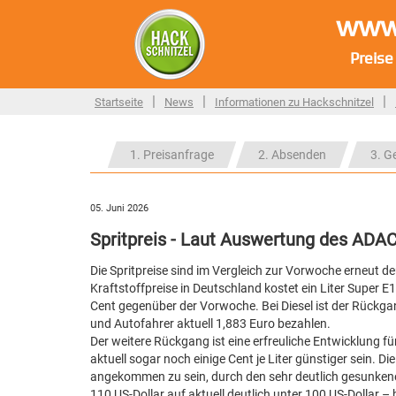
www.
Preise
|
|
|
Startseite
News
Informationen zu Hackschnitzel
1. Preisanfrage
2. Absenden
3. G
05. Juni 2026
Spritpreis - Laut Auswertung des ADAC 
Die Spritpreise sind im Vergleich zur Vorwoche erneut 
Kraftstoffpreise in Deutschland kostet ein Liter Super 
Cent gegenüber der Vorwoche. Bei Diesel ist der Rückgan
und Autofahrer aktuell 1,883 Euro bezahlen.
Der weitere Rückgang ist eine erfreuliche Entwicklung fü
aktuell sogar noch einige Cent je Liter günstiger sein. 
angekommen zu sein, durch den sehr deutlich gesunkene
110 US-Dollar auf aktuell deutlich unter 100 US-Dollar 