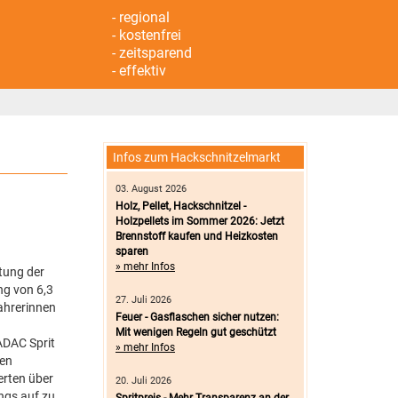
- regional
- kostenfrei
- zeitsparend
- effektiv
Infos zum Hackschnitzelmarkt
03. August 2026
Holz, Pellet, Hackschnitzel -
Holzpellets im Sommer 2026: Jetzt
Brennstoff kaufen und Heizkosten
sparen
» mehr Infos
tung der
ng von 6,3
27. Juli 2026
fahrerinnen
Feuer - Gasflaschen sicher nutzen:
Mit wenigen Regeln gut geschützt
 ADAC Sprit
» mehr Infos
len
erten über
20. Juli 2026
ngs auf zu