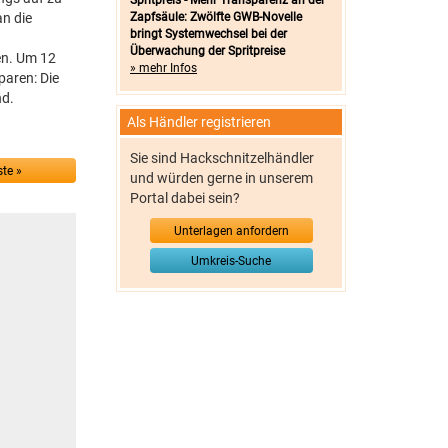
Spritpreis - Mehr Transparenz an der
an die
Zapfsäule: Zwölfte GWB-Novelle
bringt Systemwechsel bei der
Überwachung der Spritpreise
en. Um 12
» mehr Infos
paren: Die
nd.
Als Händler registrieren
Sie sind Hackschnitzelhändler
te »
und würden gerne in unserem
Portal dabei sein?
Unterlagen anfordern
Umkreis-Suche