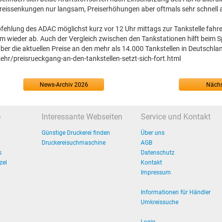
 Preissenkungen nur langsam, Preiserhöhungen aber oftmals sehr schnell 
mpfehlung des ADAC möglichst kurz vor 12 Uhr mittags zur Tankstelle fahr
am wieder ab. Auch der Vergleich zwischen den Tankstationen hilft beim S
ber die aktuellen Preise an den mehr als 14.000 Tankstellen in Deutschla
hr/preisrueckgang-an-den-tankstellen-setzt-sich-fort.html
News-Archiv 2026
Nächs
e
Interessante Webseiten
Service und Kontakt
Günstige Druckerei finden
Über uns
Druckereisuchmaschine
AGB
s
Datenschutz
zel
Kontakt
Impressum
Informationen für Händler
Umkreissuche