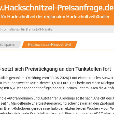
Hackschnitzel-Preisanfrage.de
 für Hackschnitzel der regionalen Hackschnitzelhändler
Informationen für Brennstoff-Händler
eld sparen
Hackschnitzel-News-Artikel
setzt sich Preisrückgang an den Tankstellen fort
deutlich gesunken. (Meldung vom 03.06.2026) Laut einer aktuellen Auswer
E10 im bundesweiten Mittel derzeit 1,918 Euro. Das bedeutet einen Rückga
g mit 6,9 Cent sogar geringfügig höher; für einen Liter müssen die Auto
r die Autofahrerinnen und Autofahrer. Allerdings sollte nach Ansicht des
Die seit 1. Mai geltende Energiesteuersenkung scheint zwar an den Zapfsäu
n Brent-Rohölpreis gerade innerhalb der letzten beiden Wochen – von W
– befinden sich beide Kraftstoffsorten nach Einschätzung des ADAC allerdi