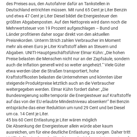
des Preises aus, den Autofahrer dafür an Tankstellen in
Deutschland entrichten müssen. Mit rund 65 Cent je Liter Benzin
und etwa 47 Cent je Liter Diesel bildet die Energiesteuer den
größten Abgabenposten. Auf den Nettopreis wird dann noch die
Mehrwertsteuer von 19 Prozent aufgeschlagen – Bund und
Länder profitieren daher sogar direkt von den aktuellen
Preisrekorden. Unterm Strich zahlen Verbraucher im Moment
mehr als einen Euro je Liter Kraftstoff allein an Steuern und
Abgaben. UNITI-Hauptgeschäftsführer Elmar Kühn: „Die hohen
Preise belasten die Menschen nicht nur an der Zapfsäule, sondern
auch die Inflation generell wird so weiter angeheizt.“ Viele Güter
etwa werden über die Straßen transportiert, hohe
Kraftstoffkosten belasten die Unternehmen und könnten über
steigende Produktpreise letztlich auch an die Verbraucher
weitergegeben werden. Elmar Kühn fordert daher: „Die
Bundesregierung sollte temporär die Energiesteuer auf Kraftstoffe
auf das von der EU erlaubte Mindestniveau absenken!“ Bei Benzin
entspräche das einer Reduktion um rund 29 Cent und bei Diesel
um ca. 14 Cent je Liter.
45 bis 60 Cent Entlastung je Liter wären möglich
Die Absenkung der Energiesteuer allein würde aber kaum
ausreichen, um für eine deutliche Entlastung zu sorgen. Daher tritt