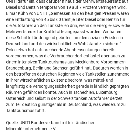
UNITI dafür ein, dass darüber hinaus der Mehrwertsteuersatz auf
Diesel und Benzin temporär von 19 auf 7 Prozent verringert wird.
Elmar Kühn von UNITI: „Gemessen an den heutigen Preisen wären
eine Entlastung von 45 bis 60 Cent je Liter Diesel oder Benzin für
die Autofahrer an den Tankstellen drin, wenn die Energie- sowie die
Mehrwertsteuer für Kraftstoffe angepasst würden. Wir halten
diese Schritte für dringend geboten, um den sozialen Frieden in
Deutschland und den wirtschaftlichen Wohlstand zu sichern!“
Polen etwa hat entsprechende Abgabensenkungen bereits
vorgenommen, was die Verbraucher dort entlastet aber auch zu
einem intensiven Tanktourismus aus Mecklenburg-Vorpommern,
Brandenburg, Berlin und Sachsen geführt hat. Dadurch werden in
den betroffenen deutschen Regionen viele Tankstellen zunehmend
in ihrer wirtschaftlichen Existenz bedroht, was mittel- und
langfristig die Versorgungssicherheit gerade in ländlich geprägten
Räumen gefährden könnte. Auch in Tschechien, Luxemburg,
Österreich und selbst in der Schweiz tanken Autofahrer derzeit
zum Teil deutlich günstiger als in Deutschland, was wiederum zu
Tanktourismus führt.
Quelle: UNITI Bundesverband mittelständischer
Mineralölunternehmen e.V.