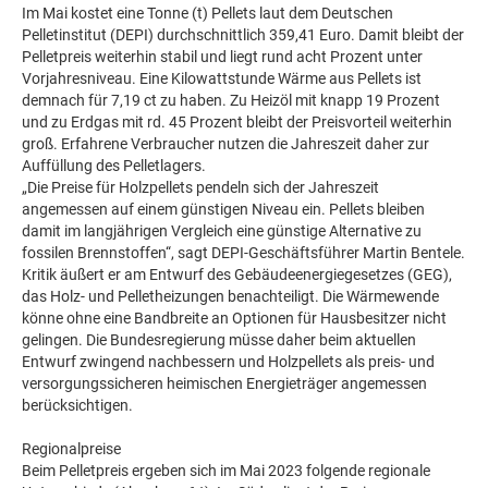
Im Mai kostet eine Tonne (t) Pellets laut dem Deutschen
Pelletinstitut (DEPI) durchschnittlich 359,41 Euro. Damit bleibt der
Pelletpreis weiterhin stabil und liegt rund acht Prozent unter
Vorjahresniveau. Eine Kilowattstunde Wärme aus Pellets ist
demnach für 7,19 ct zu haben. Zu Heizöl mit knapp 19 Prozent
und zu Erdgas mit rd. 45 Prozent bleibt der Preisvorteil weiterhin
groß. Erfahrene Verbraucher nutzen die Jahreszeit daher zur
Auffüllung des Pelletlagers.
„Die Preise für Holzpellets pendeln sich der Jahreszeit
angemessen auf einem günstigen Niveau ein. Pellets bleiben
damit im langjährigen Vergleich eine günstige Alternative zu
fossilen Brennstoffen“, sagt DEPI-Geschäftsführer Martin Bentele.
Kritik äußert er am Entwurf des Gebäudeenergiegesetzes (GEG),
das Holz- und Pelletheizungen benachteiligt. Die Wärmewende
könne ohne eine Bandbreite an Optionen für Hausbesitzer nicht
gelingen. Die Bundesregierung müsse daher beim aktuellen
Entwurf zwingend nachbessern und Holzpellets als preis- und
versorgungssicheren heimischen Energieträger angemessen
berücksichtigen.
Regionalpreise
Beim Pelletpreis ergeben sich im Mai 2023 folgende regionale