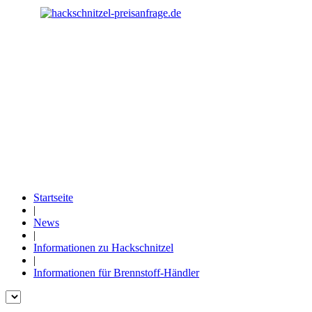
www.Hackschnitzel-
Preisanfrage.de
Preise für Hackschnitzel der regionalen
Hackschnitzelhändler
- regional
- kostenfrei
- zeitsparend
- effektiv
Startseite
|
News
|
Informationen zu Hackschnitzel
|
Informationen für Brennstoff-Händler