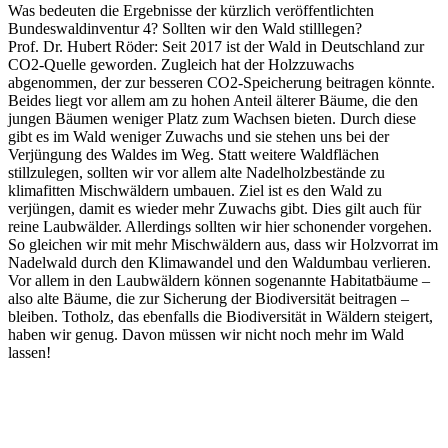
Was bedeuten die Ergebnisse der kürzlich veröffentlichten
Bundeswaldinventur 4? Sollten wir den Wald stilllegen?
Prof. Dr. Hubert Röder: Seit 2017 ist der Wald in Deutschland zur
CO2-Quelle geworden. Zugleich hat der Holzzuwachs
abgenommen, der zur besseren CO2-Speicherung beitragen könnte.
Beides liegt vor allem am zu hohen Anteil älterer Bäume, die den
jungen Bäumen weniger Platz zum Wachsen bieten. Durch diese
gibt es im Wald weniger Zuwachs und sie stehen uns bei der
Verjüngung des Waldes im Weg. Statt weitere Waldflächen
stillzulegen, sollten wir vor allem alte Nadelholzbestände zu
klimafitten Mischwäldern umbauen. Ziel ist es den Wald zu
verjüngen, damit es wieder mehr Zuwachs gibt. Dies gilt auch für
reine Laubwälder. Allerdings sollten wir hier schonender vorgehen.
So gleichen wir mit mehr Mischwäldern aus, dass wir Holzvorrat im
Nadelwald durch den Klimawandel und den Waldumbau verlieren.
Vor allem in den Laubwäldern können sogenannte Habitatbäume –
also alte Bäume, die zur Sicherung der Biodiversität beitragen –
bleiben. Totholz, das ebenfalls die Biodiversität in Wäldern steigert,
haben wir genug. Davon müssen wir nicht noch mehr im Wald
lassen!