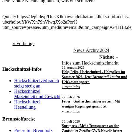
dem Motto: Nachhaltig nutzen, was wir schützen!
Quelle: https://depi.de/p/Der-Klimawandel-hat-uns-links-und-rechts-
uberholt-uYkWXn79nViwqJXo2aPorJ?
utm_source=presse&utm_medium=email&utm_campaign=241113.depi
« Vorherige
News-Archiv 2024
Nächste »
Infos zum Hackschnitzelmarkt
03. August 2026
Hackschnitzel-Infos
Holz, Pellet, Hackschnitzel - Holzpellets im
Sommer 2026: Jetzt Brennstoff kaufen und
Hackschnitzelverbrauch
Heizkosten sparen
steigt stetig an
» mehr Infos
Hackschnitzel
Maßeinheit und Gewicht
27. Juli 2026
Feuer - Gasflaschen sicher nutzen: Mit
Hackschnitzel
wenigen Regeln gut geschützt
Herstellung
» mehr Infos
Brennstoffpreise
20. Juli 2026
Spritpreis - Mehr Transparenz an der
Preise für Brennholz
Zapfsäule: Zwölfte GWB-Novelle bringt