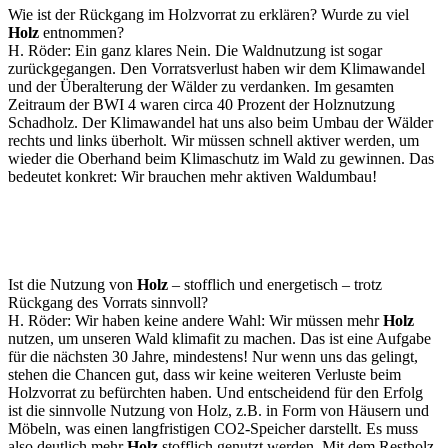
Wie ist der Rückgang im Holzvorrat zu erklären? Wurde zu viel
Holz
entnommen?
H. Röder: Ein ganz klares Nein. Die Waldnutzung ist sogar
zurückgegangen. Den Vorratsverlust haben wir dem Klimawandel
und der Überalterung der Wälder zu verdanken. Im gesamten
Zeitraum der BWI 4 waren circa 40 Prozent der Holznutzung
Schadholz. Der Klimawandel hat uns also beim Umbau der Wälder
rechts und links überholt. Wir müssen schnell aktiver werden, um
wieder die Oberhand beim Klimaschutz im Wald zu gewinnen. Das
bedeutet konkret: Wir brauchen mehr aktiven Waldumbau!
Ist die Nutzung von
Holz
– stofflich und energetisch – trotz
Rückgang des Vorrats sinnvoll?
H. Röder: Wir haben keine andere Wahl: Wir müssen mehr
Holz
nutzen, um unseren Wald klimafit zu machen. Das ist eine Aufgabe
für die nächsten 30 Jahre, mindestens! Nur wenn uns das gelingt,
stehen die Chancen gut, dass wir keine weiteren Verluste beim
Holzvorrat zu befürchten haben. Und entscheidend für den Erfolg
ist die sinnvolle Nutzung von Holz, z.B. in Form von Häusern und
Möbeln, was einen langfristigen CO2-Speicher darstellt. Es muss
also deutlich mehr
Holz
stofflich genutzt werden. Mit dem Restholz,