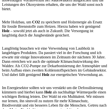
notwendigen Vorratsverlust bei Nadelwäldern ausgleichen und die
Leistungen des Ökosystems erhalten, die uns der Wald sonst noch
bietet.
Mehr Holzbau, um
CO2
zu speichern und Holzenergie als Ersatz
für fossile Brennstoffe zum Heizen. Hierzu haben wir genügend
Holz
– sowohl jetzt als auch in Zukunft. Die Versorgung ist
langfristig durch die Jungbestände gesichert.
Langfristig brauchen wir eine Verwendung von Laubholz in
langlebigen Produkten. Da passiert viel in der Forschung und ich
erwarte mir einige Innovationen im Zeitraum der nächsten 30 Jahre.
Dann erreichen wir auch die optimale Klimaschutzwirkung des
Waldes: Als CO2-Pumpe zur Dekarbonisierung der Atmosphäre und
beim Aufbau eines zweiten Kohlenstoffspeichers im Gebäudesektor.
Und dabei fällt genügend
Holz
zur energetischen Verwendung an.
Im Energiesektor sollten wir uns verstärkt um die Defossilisierung
kümmern und hierbei kann
Holz
als nachhaltige Wärmequelle einen
wichtigen Beitrag leisten. Der Wald ist ein Multitalent. Wir müssen
nur lernen, ihn sinnvoll zu nutzen für mehr Klimaschutz,
Biodiversität und ein besseres Leben für die Menschen. Getreu nach