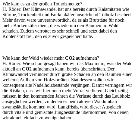
Wie kam es zu der großen Totholzmenge?
H. Röder: Der Klimawandel hat uns bereits durch Kalamitäten wie
Stürme, Trockenheit und Borkenkäfer ausreichend Totholz beschert.
Mehr davon wäre unverantwortlich, da es als Brutstätte für noch
mehr Borkenkäfer dient, die wiederum den Bäumen im Wald
schaden. Zudem verrottet es sehr schnell und setzt dabei den
Kohlenstoff frei, den es zuvor gespeichert hatte.
Wie kann der Wald wieder mehr
CO2
aufnehmen?
H. Röder: Wie schon gesagt haben wir das Maximum, was der Wald
aktuell an
CO2
aufnehmen kann, bereits überschritten. Der
Klimawandel verhindert durch große Schäden an den Bäumen einen
weiteren Aufbau von Holzvorräten. Stattdessen sollten wir
konsequent alte Nadelholzbestände verjüngen. Damit verringern wir
die Risiken, dass wir hier noch mehr Vorrat verlieren. Gleichzeitig
müssen in den kommenden Jahren die Verluste durch das Laubholz
ausgeglichen werden, zu denen es beim aktiven Waldumbau
zwangsläufig kommen wird. Langfristig wird dieser Ausgleich
durch vitale und gemischte Jungbestände übernommen, von denen
wir aktuell einfach zu wenige haben.