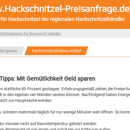
Hackschnitzel-Preisanfrage.de
 für Hackschnitzel der regionalen Hackschnitzelhändler
Informationen für Brennstoff-Händler
eld sparen
Hackschnitzel-News-Artikel
Tipps: Mit Gemütlichkeit Geld sparen
 um stattliche 80 Prozent gestiegen. Erfahrungsgemäß ziehen die Preise f
uch in den eigenen vier Wänden senken können. Nachfolgend haben Energ
nicht zur Hauptsache werden:
sen, sondern mehrmals täglich für nur wenige Minuten weit öffnen. So komm
Flur müssen nicht auf Raumtemperatur geheizt werden.
n den Wärmeverlust von innen und schützen vor Kälte von außen.