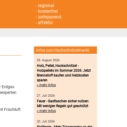
- regional
- kostenfrei
- zeitsparend
- effektiv
Infos zum Hackschnitzelmarkt
03. August 2026
Holz, Pellet, Hackschnitzel -
Holzpellets im Sommer 2026: Jetzt
Brennstoff kaufen und Heizkosten
sparen
» mehr Infos
ür Erdgas
ieexperten
27. Juli 2026
Feuer - Gasflaschen sicher nutzen:
Mit wenigen Regeln gut geschützt
t Frischluft
» mehr Infos
20. Juli 2026