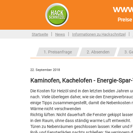
www.
Preise
|
|
|
Startseite
News
Informationen zu Hackschnitzel
1. Preisanfrage
2. Absenden
3. G
22. September 2018
Kaminofen, Kachelofen - Energie-Spar-
Die Kosten für Heizöl sind in den letzten beiden Jahren
nach. Viele überlegen daher, wie sie den Energieverbra
einige Tipps zusammengestellt, damit die Nebenkosten 
Wärme nicht verschwenden
Richtig lüften: Nicht dauerhaft die Fenster gekippt las
in den Raum, ohne dass ständig warme Luft entweicht.
Türen zu Nebenräumen geschlossen lassen: Keller und 
Roll- und Fensterläden nachts schließen: Sie verringer