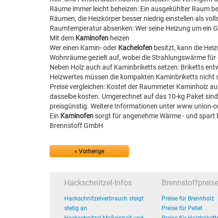
Räume immer leicht beheizen: Ein ausgekühlter Raum ben
Räumen, die Heizkörper besser niedrig einstellen als vol
Raumtemperatur absenken: Wer seine Heizung um ein Grad
Mit dem
Kaminofen
heizen
Wer einen Kamin- oder
Kachelofen
besitzt, kann die Hei
Wohnräume gezielt auf, wobei die Strahlungswärme fü
Neben Holz auch auf Kaminbriketts setzen: Briketts en
Heizwertes müssen die kompakten Kaminbriketts nicht s
Preise vergleichen: Kostet der Raummeter Kaminholz au
dasselbe kosten. Umgerechnet auf das 10-kg Paket sind d
preisgünstig. Weitere Informationen unter www.union-o
Ein
Kaminofen
sorgt für angenehme Wärme - und spart b
Brennstoff GmbH
« Vorherige
Hackschnitzel-Infos
Brennstoffpreis
Hackschnitzelverbrauch steigt
Preise für Brennholz
stetig an
Preise für Pellet