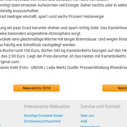
ötigt beim erneuten Aufwärmen viel Energie. Daher nachts oder in selte
lständig auszuschalten.
 niedriger einstellt, spart rund sechs Prozent Heizenergie.
zung ein paar Grad herunter drehen und spart richtig Geld. Das Kaminfeuer
r eine besonders angenehme Atmosphäre sorgt.
twickeln eine gleichmäßige Wärme mit langer Brenndauer. Und wegen ihre
o häufig wie Scheitholz nachgelegt werden.
s Buche rund 100 Euro, dürfen 345 kg Kaminbriketts bezogen auf den He
as 2,90 Euro. Liegt der Preis darunter, ist das Heizen mit Kaminbrikett
riginal.com.
ares Geld (Foto : UNION / Leda Werk) Quelle: Pressemitteilung Rheinbra
News-Archiv 2018
Nächs
e
Interessante Webseiten
Service und Kontakt
Günstige Druckerei finden
Über uns
Druckereisuchmaschine
AGB