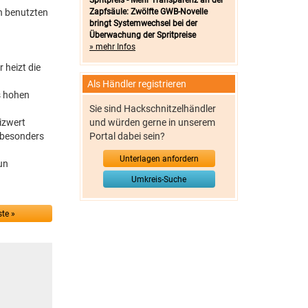
Spritpreis - Mehr Transparenz an der
n benutzten
Zapfsäule: Zwölfte GWB-Novelle
bringt Systemwechsel bei der
Überwachung der Spritpreise
» mehr Infos
 heizt die
Als Händler registrieren
s hohen
Sie sind Hackschnitzelhändler
izwert
und würden gerne in unserem
s besonders
Portal dabei sein?
Unterlagen anfordern
un
Umkreis-Suche
te »