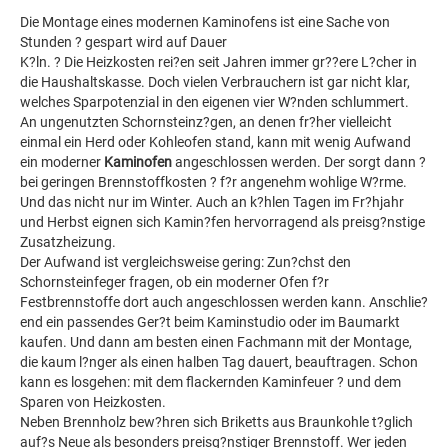
Die Montage eines modernen Kaminofens ist eine Sache von
Stunden ? gespart wird auf Dauer
K?ln. ? Die Heizkosten rei?en seit Jahren immer gr??ere L?cher in
die Haushaltskasse. Doch vielen Verbrauchern ist gar nicht klar,
welches Sparpotenzial in den eigenen vier W?nden schlummert.
An ungenutzten Schornsteinz?gen, an denen fr?her vielleicht
einmal ein Herd oder Kohleofen stand, kann mit wenig Aufwand
ein moderner
Kaminofen
angeschlossen werden. Der sorgt dann ?
bei geringen Brennstoffkosten ? f?r angenehm wohlige W?rme.
Und das nicht nur im Winter. Auch an k?hlen Tagen im Fr?hjahr
und Herbst eignen sich Kamin?fen hervorragend als preisg?nstige
Zusatzheizung.
Der Aufwand ist vergleichsweise gering: Zun?chst den
Schornsteinfeger fragen, ob ein moderner Ofen f?r
Festbrennstoffe dort auch angeschlossen werden kann. Anschlie?
end ein passendes Ger?t beim Kaminstudio oder im Baumarkt
kaufen. Und dann am besten einen Fachmann mit der Montage,
die kaum l?nger als einen halben Tag dauert, beauftragen. Schon
kann es losgehen: mit dem flackernden Kaminfeuer ? und dem
Sparen von Heizkosten.
Neben Brennholz bew?hren sich Briketts aus Braunkohle t?glich
auf?s Neue als besonders preisg?nstiger Brennstoff. Wer jeden