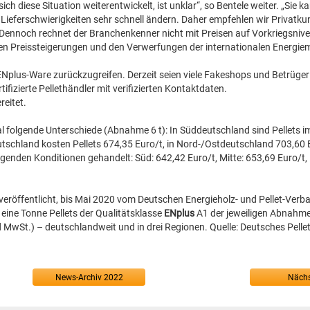
ch diese Situation weiterentwickelt, ist unklar“, so Bentele weiter. „Sie k
ieferschwierigkeiten sehr schnell ändern. Daher empfehlen wir Privatkun
“ Dennoch rechnet der Branchenkenner nicht mit Preisen auf Vorkriegsniv
 den Preissteigerungen und den Verwerfungen der internationalen Energie
e ENplus-Ware zurückzugreifen. Derzeit seien viele Fakeshops und Betrüger
ifizierte Pellethändler mit verifizierten Kontaktdaten.
reitet.
l folgende Unterschiede (Abnahme 6 t): In Süddeutschland sind Pellets i
utschland kosten Pellets 674,35 Euro/t, in Nord-/Ostdeutschland 703,60 
enden Konditionen gehandelt: Süd: 642,42 Euro/t, Mitte: 653,69 Euro/t,
veröffentlicht, bis Mai 2020 vom Deutschen Energieholz- und Pellet-Verb
 eine Tonne Pellets der Qualitätsklasse
ENplus
A1 der jeweiligen Abnah
 MwSt.) – deutschlandweit und in drei Regionen. Quelle: Deutsches Pellet
News-Archiv 2022
Nächs