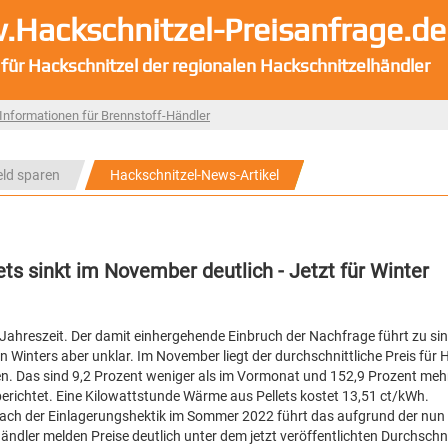
Hackschnitzel-Preisanfrage.de
 für Hackschnitzel der regionalen Hackschnitzelhändler
Informationen für Brennstoff-Händler
eld sparen
Hackschnitzel-News-Artikel
lets sinkt im November deutlich - Jetzt für Winter
e Jahreszeit. Der damit einhergehende Einbruch der Nachfrage führt zu s
 Winters aber unklar. Im November liegt der durchschnittliche Preis für H
. Das sind 9,2 Prozent weniger als im Vormonat und 152,9 Prozent mehr
berichtet. Eine Kilowattstunde Wärme aus Pellets kostet 13,51 ct/kWh.
. Nach der Einlagerungshektik im Sommer 2022 führt das aufgrund der nun
ndler melden Preise deutlich unter dem jetzt veröffentlichten Durchschni