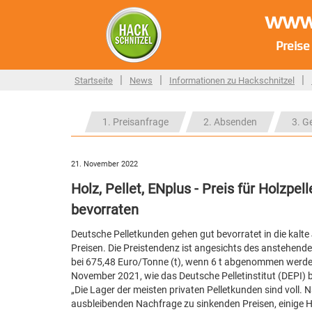
www.
Preise
|
|
|
Startseite
News
Informationen zu Hackschnitzel
1. Preisanfrage
2. Absenden
3. G
21. November 2022
Holz, Pellet, ENplus - Preis für Holzpel
bevorraten
Deutsche Pelletkunden gehen gut bevorratet in die kalt
Preisen. Die Preistendenz ist angesichts des anstehenden
bei 675,48 Euro/Tonne (t), wenn 6 t abgenommen werden
November 2021, wie das Deutsche Pelletinstitut (DEPI) 
„Die Lager der meisten privaten Pelletkunden sind voll
ausbleibenden Nachfrage zu sinkenden Preisen, einige Hä