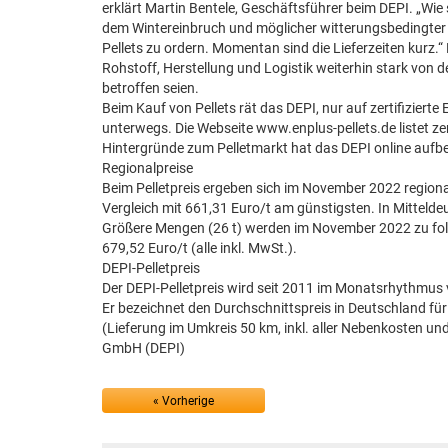
erklärt Martin Bentele, Geschäftsführer beim DEPI. „Wie si
dem Wintereinbruch und möglicher witterungsbedingter L
Pellets zu ordern. Momentan sind die Lieferzeiten kurz.
Rohstoff, Herstellung und Logistik weiterhin stark von
betroffen seien.
Beim Kauf von Pellets rät das DEPI, nur auf zertifiziert
unterwegs. Die Webseite www.enplus-pellets.de listet zert
Hintergründe zum Pelletmarkt hat das DEPI online aufbe
Regionalpreise
Beim Pelletpreis ergeben sich im November 2022 regiona
Vergleich mit 661,31 Euro/t am günstigsten. In Mittelde
Größere Mengen (26 t) werden im November 2022 zu folg
679,52 Euro/t (alle inkl. MwSt.).
DEPI-Pelletpreis
Der DEPI-Pelletpreis wird seit 2011 im Monatsrhythmus 
Er bezeichnet den Durchschnittspreis in Deutschland für
(Lieferung im Umkreis 50 km, inkl. aller Nebenkosten und
GmbH (DEPI)
« Vorherige