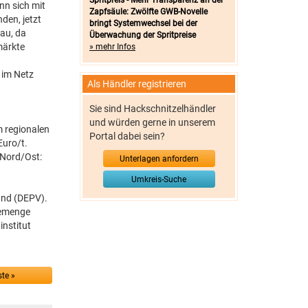
Spritpreis - Mehr Transparenz an der
ann sich mit
Zapfsäule: Zwölfte GWB-Novelle
den, jetzt
bringt Systemwechsel bei der
eau, da
Überwachung der Spritpreise
märkte
» mehr Infos
 im Netz
Als Händler registrieren
Sie sind Hackschnitzelhändler
und würden gerne in unserem
m regionalen
Portal dabei sein?
Euro/t.
 Nord/Ost:
Unterlagen anfordern
Umkreis-Suche
and (DEPV).
memenge
institut
te »