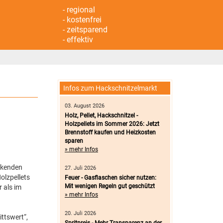
- regional
- kostenfrei
- zeitsparend
- effektiv
Infos zum Hackschnitzelmarkt
03. August 2026
Holz, Pellet, Hackschnitzel -
Holzpellets im Sommer 2026: Jetzt
Brennstoff kaufen und Heizkosten
sparen
» mehr Infos
inkenden
27. Juli 2026
olzpellets
Feuer - Gasflaschen sicher nutzen:
Mit wenigen Regeln gut geschützt
 als im
» mehr Infos
20. Juli 2026
ttswert“,