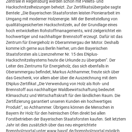
Zentrale in Regensburg werden schon mit Pellets- und
Hackschnitzelheizungen beheizt. Zur Zertifikatsübergabe sagte
Bentele: „Die Bayerischen Staatsforsten leisten Pionierarbeit im
Umgang mit moderner Holzenergie. Mit der Bereitstellung von
qualitätsgesicherten Hackschnitzeln, auf der Grundlage eines
hoch entwickelten Rohstoffmanagements, wird zielgerichtet ein
hochwertiger und nachhaltiger Brennstoff erzeugt. Dafür ist das
Zentrum für Energieholz in Oberammergau der Motor. Deshalb
komme ich gerne aus Berlin hierher, um den Bayerischen
Staatsforsten als Lizenznehmer Nr. 15 des ENplus-
Hackschnitzelsystems heute die Urkunde zu übergeben“. Der
Leiter des Zentrums für Energieholz, das sich ebenfalls in
Oberammergau befindet, Markus Achhammer, freute sich über
das Geschenk, vor allem aber über die Auszeichnung mit dem
ENplus-Zertifikat „Die Verwendung von Holz als Roh- und
Brennstoff aus nachhaltiger Waldbewirtschaftung bedeutet
Klimaschutz und Wirtschaftskraft für den ländlichen Raum. Die
Zertifizierung garantiert unseren Kunden ein hochwertiges
Produkt“, so Achhammer. Übrigens können die Menschen in
Bayern ihr Holz für den heimischen Ofen direkt bei allen
Forstbetrieben der Bayerischen Staatsforsten kaufen. Seit letztem
Jahr ist dies zusätzlich über das neu eingerichtete
Brennholzportal unter www.baysf.de/brennholzportal möglich.