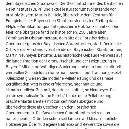
dem Bayerischen Staatswald. Der Geschäftsführer des Deutschen
Pelletinstituts (DEPI) und aktuelle Kuratoriumsvorsitzende von
proHolz Bayern, Martin Bentele, überreichte dem Zentrum für
Energieholz der Bayerischen Staatsforsten letzten Freitag das
ENplus-Zertifikat für qualitätsgesicherte Holzhackschnitzel. Die
feierliche Übergabe fand im historischen, 250 Jahre alten
Forsthaus in Oberammergau, dem Sitz des Forstbetriebes
Oberammergaus der Bayerischen Staatsforsten, statt. Der ideale
Ort, wie der Vorstandsvorsitzende der Bayerischen Staatsforsten,
Martin Neumeyer, betonte: „Das historische Gebäude verweist auf
die lange Tradition der Forstwirtschaft und der Holznutzung in
Bayern.“ Mit der aufwändigen Sanierung und dem landeskulturell
wertvollen Schindeldach habe man bewusst auf Tradition gesetzt.
„Gleichzeitig weisen die moderne Pelletheizung und das neue
Zertifikat den Weg in eine erfolgreiche, nachhaltige und
klimafreundliche Zukunft, das Holzzeitalter“, so Neumeyer. Die
„erste symbolische Tonne Pellets“ für die neue Pelletheizung
brachte Martin Bentele mit zur Zertifikatsübergabe und
überreichte diese als Geschenk an den Forstbetrieb
Oberammergau. Die Bayerischen Staatsforsten setzen aus
naheliegenden Gründen schon seit langem auf klimafreundliche
Holzenergie. Über 100 eigene Betriebs- und Reviersitze sowie die