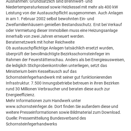
Ausnahmen: Grundsätzlich sind Brennwert- und
Niedertemperaturkessel sowie Heizkessel mit mehr als 400 kW
Leistung von der Austauschpflicht ausgenommen. Auch Anlagen
in am 1. Februar 2002 selbst bewohnten Ein- und
Zweifamilienhäusern genießen Bestandsschutz. Erst bei Verkauf
oder Vermietung dieser Immobilien muss eine Heizungsanlage
innerhalb von zwei Jahren erneuert werden.
Beraternetzwerk mit hoher Reichweite
Ob austauschpflichtige Anlagen tatsächlich ersetzt wurden,
überprüft der bevollmächtigte Bezirksschornsteinfeger im
Rahmen der Feuerstättenschau. Anders als bei Energieausweisen,
die lediglich Stichprobenkontrollen unterliegen, setzt das
Ministerium beim Kesseltausch auf das
Schornsteinfegerhandwerk mit seiner gut funktionierenden
Infrastruktur. 7.500 Innungsbetriebe betreuen in ihren Bezirken
rund 30 Millionen Verbraucher und beraten diese auch zur
Energieeffizienz.
Mehr Informationen zum Handwerk unter
www.schornsteinfeger.de. Dort finden Sie außerdem diese und
weitere Presseinformationen sowie Bildmaterial zum Download.
Quelle: Pressemitteilung Bundesverband des
Schornsteinfegerhandwerks