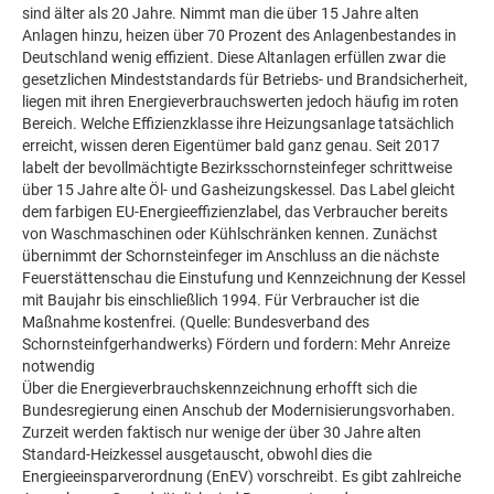
sind älter als 20 Jahre. Nimmt man die über 15 Jahre alten
Anlagen hinzu, heizen über 70 Prozent des Anlagenbestandes in
Deutschland wenig effizient. Diese Altanlagen erfüllen zwar die
gesetzlichen Mindeststandards für Betriebs- und Brandsicherheit,
liegen mit ihren Energieverbrauchswerten jedoch häufig im roten
Bereich. Welche Effizienzklasse ihre Heizungsanlage tatsächlich
erreicht, wissen deren Eigentümer bald ganz genau. Seit 2017
labelt der bevollmächtigte Bezirksschornsteinfeger schrittweise
über 15 Jahre alte Öl- und Gasheizungskessel. Das Label gleicht
dem farbigen EU-Energieeffizienzlabel, das Verbraucher bereits
von Waschmaschinen oder Kühlschränken kennen. Zunächst
übernimmt der Schornsteinfeger im Anschluss an die nächste
Feuerstättenschau die Einstufung und Kennzeichnung der Kessel
mit Baujahr bis einschließlich 1994. Für Verbraucher ist die
Maßnahme kostenfrei. (Quelle: Bundesverband des
Schornsteinfgerhandwerks) Fördern und fordern: Mehr Anreize
notwendig
Über die Energieverbrauchskennzeichnung erhofft sich die
Bundesregierung einen Anschub der Modernisierungsvorhaben.
Zurzeit werden faktisch nur wenige der über 30 Jahre alten
Standard-Heizkessel ausgetauscht, obwohl dies die
Energieeinsparverordnung (EnEV) vorschreibt. Es gibt zahlreiche