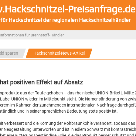
Hackschnitzel-Preisanfrage.de
 für Hackschnitzel der regionalen Hackschnitzelhändler
Informationen für Brennstoff-Händler
eld sparen
Hackschnitzel-News-Artikel
at positiven Effekt auf Absatz
enprodukte aus der Taufe gehoben – das rheinische UNION-Brikett. Mitte
s Label UNION wieder im Mittelpunkt steht. Die Namensänderung von zwis
derem im Rahmen der zunehmenden internationalen Nachfrage durchgefüh
ndlich und in seiner sprachlichen Bedeutung stets positiv ist.
verbessert und die Körnung der Rohbraunkohle verändert, sodass das 
er Neugestaltung unterworfen und ist in edlem Schwarz mit kontrastreich
ket eine witterungsbeständige Folie, die das Produkt besser schützt und i