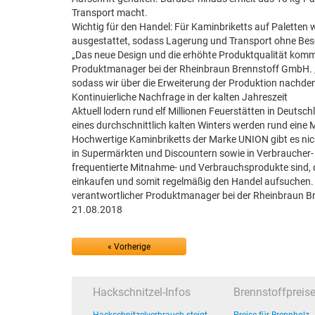
Transport macht.
Wichtig für den Handel: Für Kaminbriketts auf Palette
ausgestattet, sodass Lagerung und Transport ohne Bes
„Das neue Design und die erhöhte Produktqualität komm
Produktmanager bei der Rheinbraun Brennstoff GmbH. „In
sodass wir über die Erweiterung der Produktion nachde
Kontinuierliche Nachfrage in der kalten Jahreszeit
Aktuell lodern rund elf Millionen Feuerstätten in Deuts
eines durchschnittlich kalten Winters werden rund eine
Hochwertige Kaminbriketts der Marke UNION gibt es ni
in Supermärkten und Discountern sowie in Verbraucher
frequentierte Mitnahme- und Verbrauchsprodukte sind, da
einkaufen und somit regelmäßig den Handel aufsuchen.
verantwortlicher Produktmanager bei der Rheinbraun B
21.08.2018
« Vorherige
Hackschnitzel-Infos
Brennstoffpreis