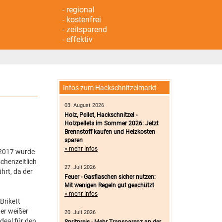
- regional
- kostenfrei
- zeitsparend
- effektiv
Infos zum Hackschnitzelmarkt
03. August 2026
Holz, Pellet, Hackschnitzel -
Holzpellets im Sommer 2026: Jetzt
Brennstoff kaufen und Heizkosten
sparen
» mehr Infos
 2017 wurde
chenzeitlich
27. Juli 2026
rt, da der
Feuer - Gasflaschen sicher nutzen:
Mit wenigen Regeln gut geschützt
» mehr Infos
Brikett
er weißer
20. Juli 2026
deal für den