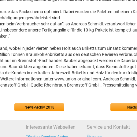
n wurde das Packschema optimiert. Dabei wurden die Paletten mit einem 
chädigungen gewährleistet sind.
en beim Verbraucher sehr gut an“, so Andreas Schmidl, verantwortlicher
sbesondere unsere Fertigungslinie für die 10-kg-Pakete ist komplett au
nken.“
chland, wobei in jeder vierten neben Holz auch Briketts zum Einsatz komm
 Million Tonnen Braunkohlenbriketts aus den deutschen Revieren verbrauc
cht nur im Brennstoff-Fachhandel. Sauber abgepackt werden die Dauerbr
- und Baumärkten angeboten. Diese haben erkannt, dass Brennstoffe gut
 die Kunden in der kalten Jahreszeit Briketts und Holz für den kurzfrist
 Weitere Informationen unter www.union-original.com. Andreas Schmidl,
rennstoff GmbH Quelle: Rheinbraun Brennstoff GmbH, Pressemitteilung v
News-Archiv 2018
Nächs
e
Interessante Webseiten
Service und Kontakt