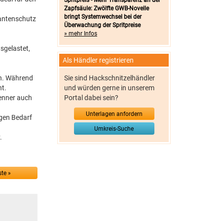
Spritpreis - Mehr Transparenz an der
Zapfsäule: Zwölfte GWB-Novelle
bringt Systemwechsel bei der
Kantenschutz
Überwachung der Spritpreise
» mehr Infos
sgelastet,
Als Händler registrieren
en. Während
Sie sind Hackschnitzelhändler
ht.
und würden gerne in unserem
enner auch
Portal dabei sein?
Unterlagen anfordern
igen Bedarf
Umkreis-Suche
.
te »