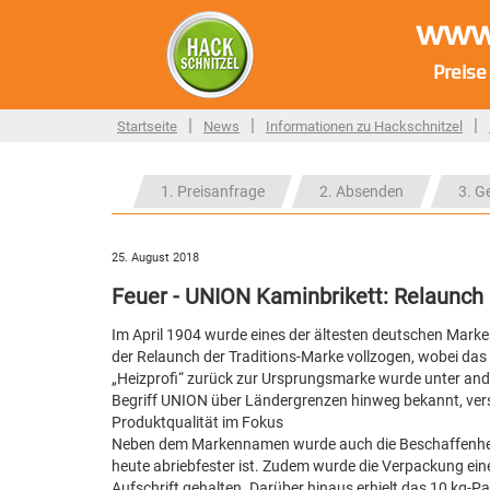
www.
Preise
|
|
|
Startseite
News
Informationen zu Hackschnitzel
1. Preisanfrage
2. Absenden
3. G
25. August 2018
Feuer - UNION Kaminbrikett: Relaunch h
Im April 1904 wurde eines der ältesten deutschen Mark
der Relaunch der Traditions-Marke vollzogen, wobei da
„Heizprofi“ zurück zur Ursprungsmarke wurde unter an
Begriff UNION über Ländergrenzen hinweg bekannt, verstä
Produktqualität im Fokus
Neben dem Markennamen wurde auch die Beschaffenheit 
heute abriebfester ist. Zudem wurde die Verpackung ein
Aufschrift gehalten. Darüber hinaus erhielt das 10 kg-Pa