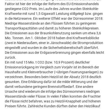
Faktor ist hier der infolge der Reform des EU-Emissionshandels
gestiegene CO2-Preis. Im Laufe des Jahres wurden Steinkohle-
Kraftwerke mit rund 1,5 Gigawatt Leistung stillgelegt bzw. gingen
in die Netzreserve. Ein weiterer Effekt war der Dürresommer 2018:
Niedrige Wasserstände an den Flüssen führten zu geringeren
Transportkapazitäten und damit zu höheren Steinkohlepreisen.
Die Emissionen aus der Braunkohlenutzung sanken um etwa 3,6
Mio. Tonnen. Am 1. Oktober 2018 haben drei Kraftwerksblöcke
(zwei in Niederaußem, einer in Jänschwalde) die Stromproduktion
eingestellt und wurden in die Sicherheitsbereitschaft überführt.
Die Emissionen aus der Erdgasverbrennung gingen ebenfalls leicht
zurück.
Ein mit rund 15 Mio. t CO2 (bzw. 10,9 Prozent) deutlicher
Emissionsrückgang im Vergleich zum Vorjahr ist im Bereich der
Haushalte und Kleinverbraucher (=übrigen Feuerungsanlagen) zu
verzeichnen. Besonders beim Heizöl ist der Absatz 2018 deutlich
gesunken. Eine Erklärung dafür ist die milde Witterung und der
damit verbundene geringere Brennstoffbedarf. Eine andere
Ursache sind wiederum die infolge des Dürresommers niedrigen
Wasserstände vieler Flüsse: In vielen Fällen konnten die Frachter
die Flüsse nicht befahren, was zu Heizöl-Knappheit und höheren
Preisen führte. Zahlreiche Kunden dürften daher den Heizölkauf