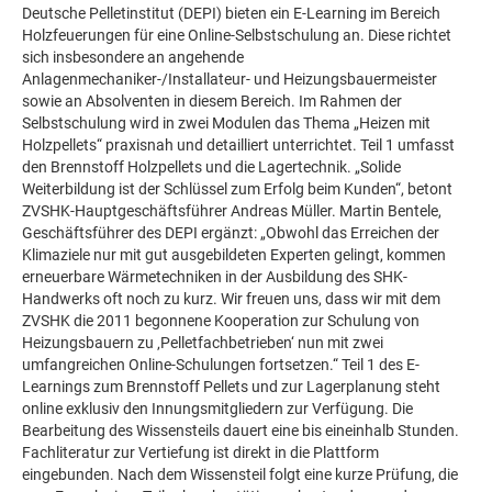
Deutsche Pelletinstitut (DEPI) bieten ein E-Learning im Bereich
Holzfeuerungen für eine Online-Selbstschulung an. Diese richtet
sich insbesondere an angehende
Anlagenmechaniker-/Installateur- und Heizungsbauermeister
sowie an Absolventen in diesem Bereich. Im Rahmen der
Selbstschulung wird in zwei Modulen das Thema „Heizen mit
Holzpellets“ praxisnah und detailliert unterrichtet. Teil 1 umfasst
den Brennstoff Holzpellets und die Lagertechnik. „Solide
Weiterbildung ist der Schlüssel zum Erfolg beim Kunden“, betont
ZVSHK-Hauptgeschäftsführer Andreas Müller. Martin Bentele,
Geschäftsführer des DEPI ergänzt: „Obwohl das Erreichen der
Klimaziele nur mit gut ausgebildeten Experten gelingt, kommen
erneuerbare Wärmetechniken in der Ausbildung des SHK-
Handwerks oft noch zu kurz. Wir freuen uns, dass wir mit dem
ZVSHK die 2011 begonnene Kooperation zur Schulung von
Heizungsbauern zu ‚Pelletfachbetrieben‘ nun mit zwei
umfangreichen Online-Schulungen fortsetzen.“ Teil 1 des E-
Learnings zum Brennstoff Pellets und zur Lagerplanung steht
online exklusiv den Innungsmitgliedern zur Verfügung. Die
Bearbeitung des Wissensteils dauert eine bis eineinhalb Stunden.
Fachliteratur zur Vertiefung ist direkt in die Plattform
eingebunden. Nach dem Wissensteil folgt eine kurze Prüfung, die