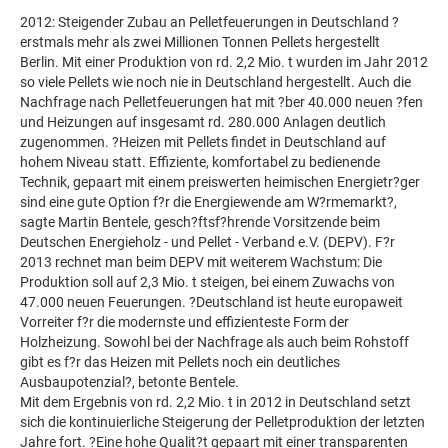
2012: Steigender Zubau an Pelletfeuerungen in Deutschland ?
erstmals mehr als zwei Millionen Tonnen Pellets hergestellt
Berlin. Mit einer Produktion von rd. 2,2 Mio. t wurden im Jahr 2012
so viele Pellets wie noch nie in Deutschland hergestellt. Auch die
Nachfrage nach Pelletfeuerungen hat mit ?ber 40.000 neuen ?fen
und Heizungen auf insgesamt rd. 280.000 Anlagen deutlich
zugenommen. ?Heizen mit Pellets findet in Deutschland auf
hohem Niveau statt. Effiziente, komfortabel zu bedienende
Technik, gepaart mit einem preiswerten heimischen Energietr?ger
sind eine gute Option f?r die Energiewende am W?rmemarkt?,
sagte Martin Bentele, gesch?ftsf?hrende Vorsitzende beim
Deutschen Energieholz - und Pellet - Verband e.V. (DEPV). F?r
2013 rechnet man beim DEPV mit weiterem Wachstum: Die
Produktion soll auf 2,3 Mio. t steigen, bei einem Zuwachs von
47.000 neuen Feuerungen. ?Deutschland ist heute europaweit
Vorreiter f?r die modernste und effizienteste Form der
Holzheizung. Sowohl bei der Nachfrage als auch beim Rohstoff
gibt es f?r das Heizen mit Pellets noch ein deutliches
Ausbaupotenzial?, betonte Bentele.
Mit dem Ergebnis von rd. 2,2 Mio. t in 2012 in Deutschland setzt
sich die kontinuierliche Steigerung der Pelletproduktion der letzten
Jahre fort. ?Eine hohe Qualit?t gepaart mit einer transparenten