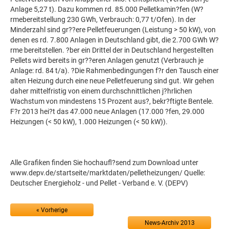
Anlage 5,27 t). Dazu kommen rd. 85.000 Pelletkamin?fen (W?
rmebereitstellung 230 GWh, Verbrauch: 0,77 t/Ofen). In der
Minderzahl sind gr??ere Pelletfeuerungen (Leistung > 50 kW), von
denen es rd. 7.800 Anlagen in Deutschland gibt, die 2.700 GWh W?
rme bereitstellen. ?ber ein Drittel der in Deutschland hergestellten
Pellets wird bereits in gr??eren Anlagen genutzt (Verbrauch je
Anlage: rd. 84 t/a). ?Die Rahmenbedingungen f?r den Tausch einer
alten Heizung durch eine neue Pelletfeuerung sind gut. Wir gehen
daher mittelfristig von einem durchschnittlichen j?hrlichen
Wachstum von mindestens 15 Prozent aus?, bekr?ftigte Bentele.
F?r 2013 hei?t das 47.000 neue Anlagen (17.000 ?fen, 29.000
Heizungen (< 50 kW), 1.000 Heizungen (< 50 kW)).
Alle Grafiken finden Sie hochaufl?send zum Download unter
www.depv.de/startseite/marktdaten/pelletheizungen/ Quelle:
Deutscher Energieholz - und Pellet - Verband e. V. (DEPV)
« Vorherige
News-Archiv 2013