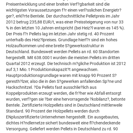
Preisentwicklung und einer breiten Verf?gbarkeit sind die
wichtigsten Voraussetzungen f?r einen verl?sslichen Energietr?
ger?, erkl?rte Bentele. Der durchschnittliche Pelletpreis im Jahr
2012 betrug 235,88 EUR/t, was einer Preissteigerung von nur 33
% in den letzten 10 Jahren entspricht (bei Heiz?l waren es 145 %).
Der Preis f?r Pellets lag im letzten Jahr stetig rd. 40 Prozent
unterhalb des Heiz?lpreises. Grundlage hierf?r sind ein hohes
Holzaufkommen und eine breite S?gewerksstruktur in
Deutschland. Bundesweit werden Pellets an rd. 60 Standorten
hergestellt. Mit 638.000 t wurden die meisten Pellets im dritten
Quartal 2012 erzeugt. Die technisch m?gliche Produktion ist 2012
auf 3,1 Mio. t Produktionskapazit?t angewachsen.
Hauptproduktionsgrundlage waren mit knapp 90 Prozent S?
geresth?lzer, also die in den S?gewerken anfallenden Sp?ne und
Hackschnitzel. ?Da Pellets fast ausschlie?lich aus
Koppelprodukten erzeugt werden, die fr?her wie Abfall entsorgt
wurden, verf?gen sie ?ber eine hervorragende ?kobilanz?, betonte
Bentele. Zertifizierte Holzpellets sind in Deutschland mittlerweile
Standard. 90 Prozent der Holzpellets werden durch
ENpluszertifizierte Unternehmen hergestellt. Ein ausgebautes,
dichtes H?ndlernetze sichert bundesweit eine fl?chendeckende
Versorgung. Geliefert werden Pellets in Deutschland zu rd. 90