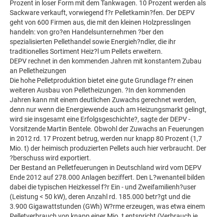
Prozent in loser Form mit dem Tankwagen. 10 Prozent werden als
Sackware verkauft, vorwiegend f?r Pelletkamin?fen. Der DEPV
geht von 600 Firmen aus, die mit den kleinen Holzpresslingen
handeln: von gro?en Handelsunternehmen ?ber den
spezialisierten Pellethandel sowie Energieh?ndler, die ihr
traditionelles Sortiment Heiz?l um Pellets erweitern.
DEPV rechnet in den kommenden Jahren mit konstantem Zubau
an Pelletheizungen
Die hohe Pelletproduktion bietet eine gute Grundlage f?r einen
weiteren Ausbau von Pelletheizungen. ?In den kommenden
Jahren kann mit einem deutlichen Zuwachs gerechnet werden,
denn nur wenn die Energiewende auch am Heizungsmarkt gelingt,
wird sie insgesamt eine Erfolgsgeschichte?, sagte der DEPV -
Vorsitzende Martin Bentele. Obwohl der Zuwachs an Feuerungen
in 2012 rd. 17 Prozent betrug, werden nur knapp 80 Prozent (1,7
Mio. t) der heimisch produzierten Pellets auch hier verbraucht. Der
?berschuss wird exportiert.
Der Bestand an Pelletfeuerungen in Deutschland wird vom DEPV
Ende 2012 auf 278.000 Anlagen beziffert. Den L?wenanteil bilden
dabei die typischen Heizkessel f?r Ein - und Zweifamilienh?user
(Leistung < 50 kW), deren Anzahl rd. 185.000 betr?gt und die
3.900 Gigawattstunden (GWh) W?rme erzeugen, was etwa einem
Pelletverbrauch von knapp einer Mio. t entspricht (Verbrauch je