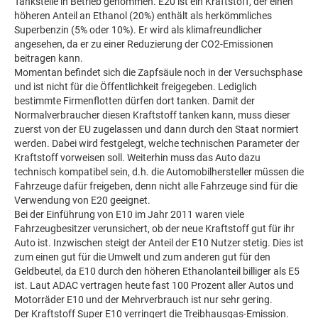
Tankstelle in Betrieb genommen. E20 ist ein Kraftstoff, der einen
höheren Anteil an Ethanol (20%) enthält als herkömmliches
Superbenzin (5% oder 10%). Er wird als klimafreundlicher
angesehen, da er zu einer Reduzierung der CO2-Emissionen
beitragen kann.
Momentan befindet sich die Zapfsäule noch in der Versuchsphase
und ist nicht für die Öffentlichkeit freigegeben. Lediglich
bestimmte Firmenflotten dürfen dort tanken. Damit der
Normalverbraucher diesen Kraftstoff tanken kann, muss dieser
zuerst von der EU zugelassen und dann durch den Staat normiert
werden. Dabei wird festgelegt, welche technischen Parameter der
Kraftstoff vorweisen soll. Weiterhin muss das Auto dazu
technisch kompatibel sein, d.h. die Automobilhersteller müssen die
Fahrzeuge dafür freigeben, denn nicht alle Fahrzeuge sind für die
Verwendung von E20 geeignet.
Bei der Einführung von E10 im Jahr 2011 waren viele
Fahrzeugbesitzer verunsichert, ob der neue Kraftstoff gut für ihr
Auto ist. Inzwischen steigt der Anteil der E10 Nutzer stetig. Dies ist
zum einen gut für die Umwelt und zum anderen gut für den
Geldbeutel, da E10 durch den höheren Ethanolanteil billiger als E5
ist. Laut ADAC vertragen heute fast 100 Prozent aller Autos und
Motorräder E10 und der Mehrverbrauch ist nur sehr gering.
Der Kraftstoff Super E10 verringert die Treibhausgas-Emission.