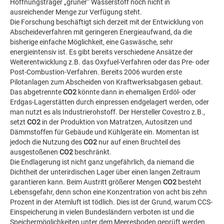
Hoffnungsträger „grüner“ Wasserstoff noch nicht in
ausreichender Menge zur Verfügung steht.
Die Forschung beschäftigt sich derzeit mit der Entwicklung von
Abscheideverfahren mit geringeren Energieaufwand, da die
bisherige einfache Möglichkeit, eine Gaswäsche, sehr
energieintensiv ist. Es gibt bereits verschiedene Ansätze der
Weiterentwicklung z.B. das Oxyfuel-Verfahren oder das Pre- oder
Post-Combustion-Verfahren. Bereits 2006 wurden erste
Pilotanlagen zum Abscheiden von Kraftwerksabgasen gebaut.
Das abgetrennte
CO2
könnte dann in ehemaligen Erdöl- oder
Erdgas-Lagerstätten durch einpressen endgelagert werden, oder
man nutzt es als Industrierohstoff. Der Hersteller Covestro z.B.,
setzt
CO2
in der Produktion von Matratzen, Autositzen und
Dämmstoffen für Gebäude und Kühlgeräte ein. Momentan ist
jedoch die Nutzung des
CO2
nur auf einen Bruchteil des
ausgestoßenen
CO2
beschränkt.
Die Endlagerung ist nicht ganz ungefährlich, da niemand die
Dichtheit der unterirdischen Lager über einen langen Zeitraum
garantieren kann. Beim Austritt größerer Mengen
CO2
besteht
Lebensgefahr, denn schon eine Konzentration von acht bis zehn
Prozent in der Atemluft ist tödlich. Dies ist der Grund, warum CCS-
Einspeicherung in vielen Bundesländern verboten ist und die
Speichermöglichkeiten unter dem Meeresboden geprüft werden.