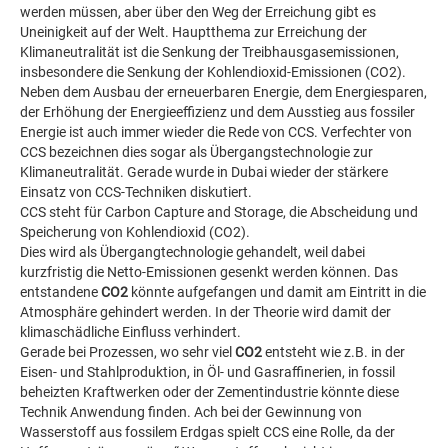
werden müssen, aber über den Weg der Erreichung gibt es
Uneinigkeit auf der Welt. Hauptthema zur Erreichung der
Klimaneutralität ist die Senkung der Treibhausgasemissionen,
insbesondere die Senkung der Kohlendioxid-Emissionen (CO2).
Neben dem Ausbau der erneuerbaren Energie, dem Energiesparen,
der Erhöhung der Energieeffizienz und dem Ausstieg aus fossiler
Energie ist auch immer wieder die Rede von CCS. Verfechter von
CCS bezeichnen dies sogar als Übergangstechnologie zur
Klimaneutralität. Gerade wurde in Dubai wieder der stärkere
Einsatz von CCS-Techniken diskutiert.
CCS steht für Carbon Capture and Storage, die Abscheidung und
Speicherung von Kohlendioxid (CO2).
Dies wird als Übergangtechnologie gehandelt, weil dabei
kurzfristig die Netto-Emissionen gesenkt werden können. Das
entstandene
CO2
könnte aufgefangen und damit am Eintritt in die
Atmosphäre gehindert werden. In der Theorie wird damit der
klimaschädliche Einfluss verhindert.
Gerade bei Prozessen, wo sehr viel
CO2
entsteht wie z.B. in der
Eisen- und Stahlproduktion, in Öl- und Gasraffinerien, in fossil
beheizten Kraftwerken oder der Zementindustrie könnte diese
Technik Anwendung finden. Ach bei der Gewinnung von
Wasserstoff aus fossilem Erdgas spielt CCS eine Rolle, da der